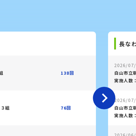
長な
2026/07
組
138回
白山市立
実施人数：
2026/07
年３組
76回
白山市立
実施人数：
2026/06