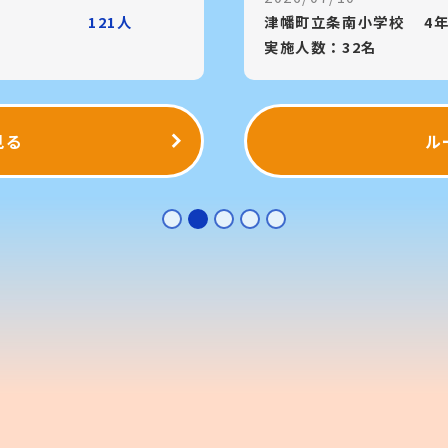
121人
津幡町立条南小学校
4
実施人数：32名
見る
ル