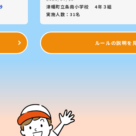
秒
津幡町立条南小学校
4年３組
実施人数：31名
ルールの説明を