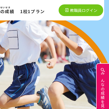
のせいせき
教職員ログイン
なの成績
1校1プラン
みんなの成績を見る