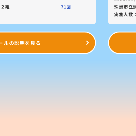
年２組
71回
珠洲市立
実施人数
ールの説明を見る