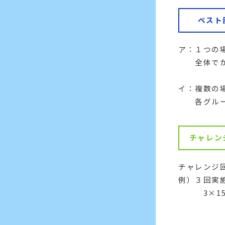
ベスト
ア：１つの
全体でかか
イ：複数の
各グループ
チャレン
チャレンジ
例）３回実
3×15＋
（５月