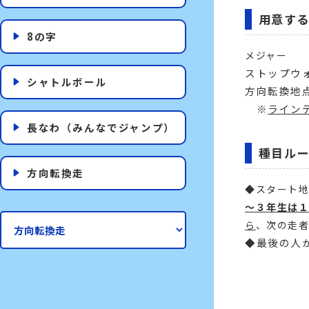
用意す
8の字
メジャー
ストップウ
シャトルボール
方向転換地
※
ライン
長なわ（みんなでジャンプ）
種目ル
方向転換走
◆スタート
～３年生は１
ら
、次の走
◆最後の人