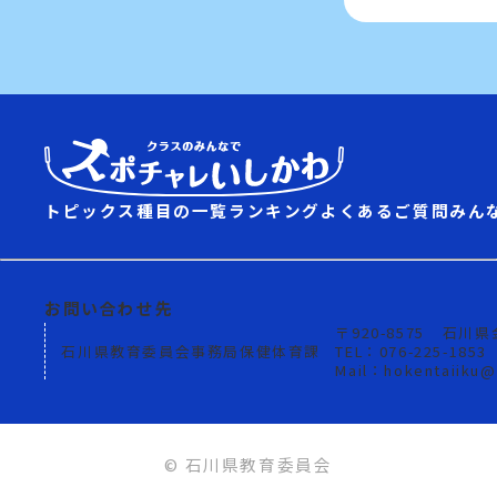
トピックス
種目の一覧
ランキング
よくあるご質問
みん
お問い合わせ先
〒920-8575
石川県
石川県教育委員会事務局保健体育課
TEL：076-225-1853
Mail：hokentaiiku@p
© 石川県教育委員会