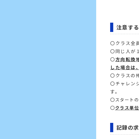
注意す
〇クラス全
〇同じ人が
〇
方向転換
した場合は
〇クラスの
〇チャレン
す。
〇スタート
〇
クラス単
記録の