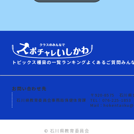
トピックス
種目の一覧
ランキング
よくあるご質問
みん
お問い合わせ先
〒920-8575
石川県
石川県教育委員会事務局保健体育課
TEL：076-225-1853
Mail：hokentaiiku@p
© 石川県教育委員会